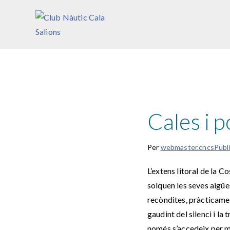
Vés
al
Club Nàutic Cala Salions
contingut
Cales i p
Per
webmaster.cncs
Publ
L’extens litoral de la 
solquen les seves aigüe
recòndites, pràcticamen
gaudint del silenci i la
només s’accedeix per m