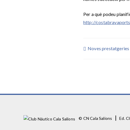
Per a què podeu planifi
http://costabravaport
Post
Noves prestatgeries m
navigation
|
© CN Cala Salions
Ed. Cl