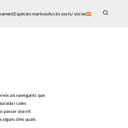
ipament
Espècies marines
Accés socis/ sòcies
fereix als navegants que
aurada i cales
o passar una nit
 a alguns dels quals