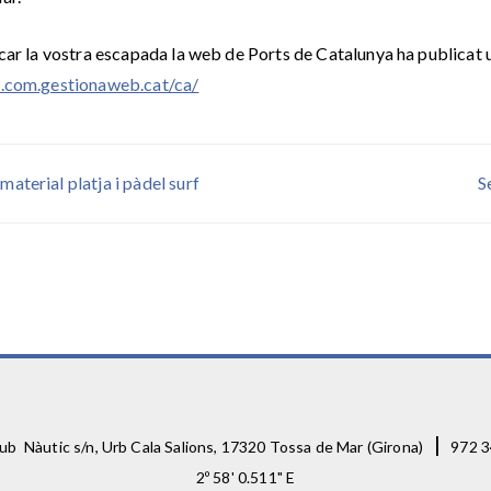
car la vostra escapada la web de Ports de Catalunya ha publicat 
s.com.gestionaweb.cat/ca/
aterial platja i pàdel surf
S
|
ub Nàutic s/n, Urb Cala Salions, 17320 Tossa de Mar (Girona)
972 3
2º 58' 0.511" E