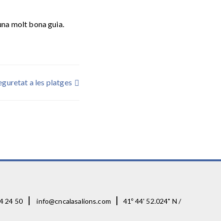
una molt bona guia.
eguretat a les platges
|
|
4 24 50
info@cncalasalions.com
41º 44' 52.024" N /