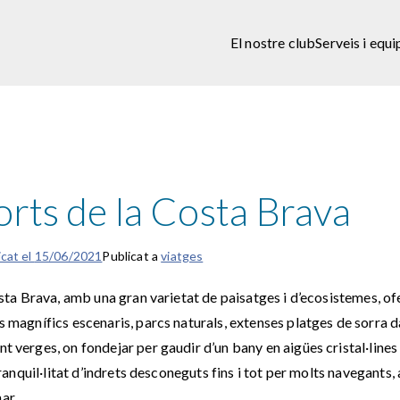
El nostre club
Serveis i equ
orts de la Costa Brava
icat el
15/06/2021
Publicat a
viatges
Costa Brava, amb una gran varietat de paisatges i d’ecosistemes, o
s magnífics escenaris, parcs naturals, extenses platges de sorra d
t verges, on fondejar per gaudir d’un bany en aigües cristal·lines 
 tranquil·litat d’indrets desconeguts fins i tot per molts navegants,
ar.