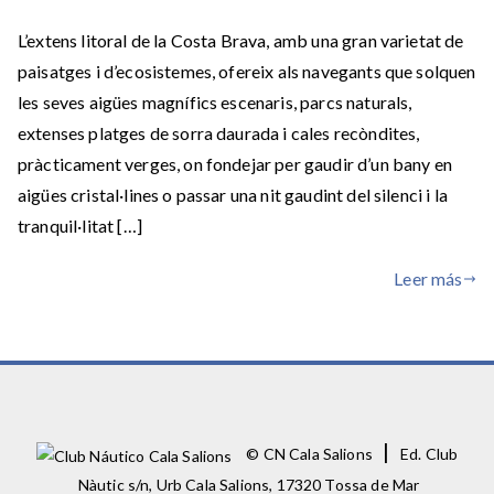
L’extens litoral de la Costa Brava, amb una gran varietat de
paisatges i d’ecosistemes, ofereix als navegants que solquen
les seves aigües magnífics escenaris, parcs naturals,
extenses platges de sorra daurada i cales recòndites,
pràcticament verges, on fondejar per gaudir d’un bany en
aigües cristal·lines o passar una nit gaudint del silenci i la
tranquil·litat […]
Leer más
|
© CN Cala Salions
Ed. Club
Nàutic s/n, Urb Cala Salions, 17320 Tossa de Mar