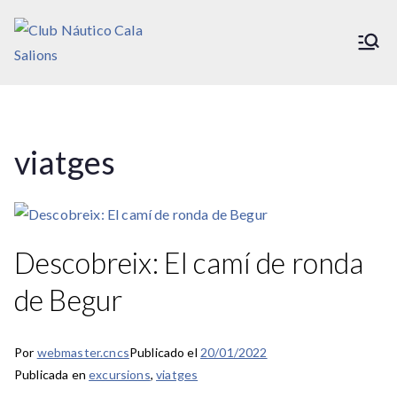
Saltar
al
Club Náutico Cala Salions
contenido
viatges
Descobreix: El camí de ronda
de Begur
Por
webmaster.cncs
Publicado el
20/01/2022
Publicada en
excursions
,
viatges