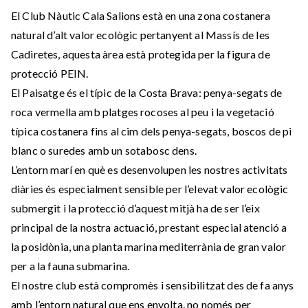
El Club Nàutic Cala Salions està en una zona costanera
natural d’alt valor ecològic pertanyent al Massís de les
Cadiretes, aquesta àrea està protegida per la figura de
protecció PEIN.
El Paisatge és el típic de la Costa Brava: penya-segats de
roca vermella amb platges rocoses al peu i la vegetació
típica costanera fins al cim dels penya-segats, boscos de pi
blanc o suredes amb un sotabosc dens.
L’entorn marí en què es desenvolupen les nostres activitats
diàries és especialment sensible per l’elevat valor ecològic
submergit i la protecció d’aquest mitjà ha de ser l’eix
principal de la nostra actuació, prestant especial atenció a
la posidònia, una planta marina mediterrània de gran valor
per a la fauna submarina.
El nostre club està compromès i sensibilitzat des de fa anys
amb l’entorn natural que ens envolta, no només per