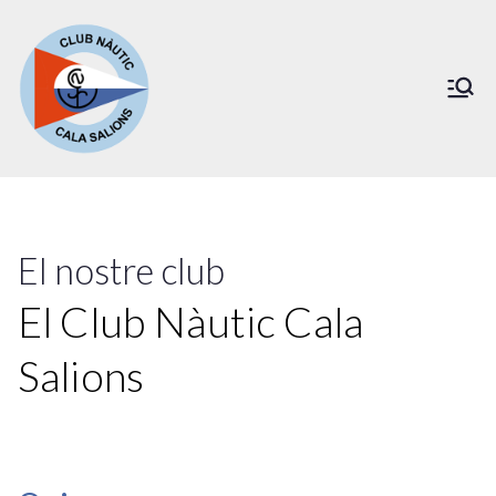
Vés
al
contingut
Club Nàutic Cala Salions
El nostre club
El Club Nàutic Cala
Salions