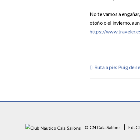
No te vamos a engañar
otoño o el invierno, au
https://www.traveler.
Navegaci
Ruta a pie: Puig de s
de
entradas
|
© CN Cala Salions
Ed. Cl