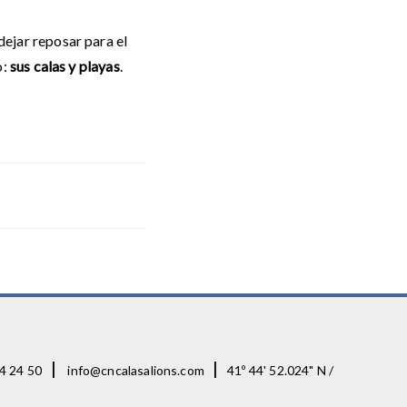
dejar reposar para el
o:
sus calas y playas
.
|
|
4 24 50
info@cncalasalions.com
41º 44' 52.024" N /