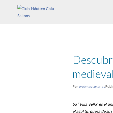
Saltar
al
Club Náutico Cala Salions
contenido
Descubre
medieval
Por
webmaster.cncs
Publ
Su “Villa Vella” es el ú
el azul turquesa de sus 