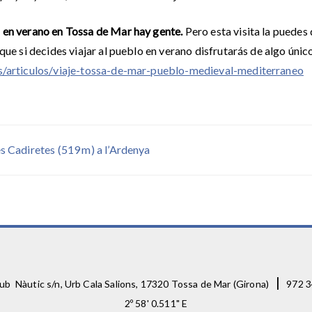
,
en verano en Tossa de Mar hay gente.
Pero esta visita la puedes 
nque si decides viajar al pueblo en verano disfrutarás de algo únic
es/articulos/viaje-tossa-de-mar-pueblo-medieval-mediterraneo
ón
es Cadiretes (519 m) a l’Ardenya
|
ub Nàutic s/n, Urb Cala Salions, 17320 Tossa de Mar (Girona)
972 3
2º 58' 0.511" E