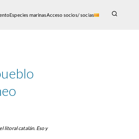
iento
Especies marinas
Acceso socios/ socias
pueblo
neo
l litoral catalán. Eso y